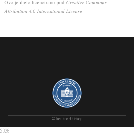
Ovo je djelo licencirano pod
Creative Commons
Attribution 4.0 International License
© Institute of history
2026